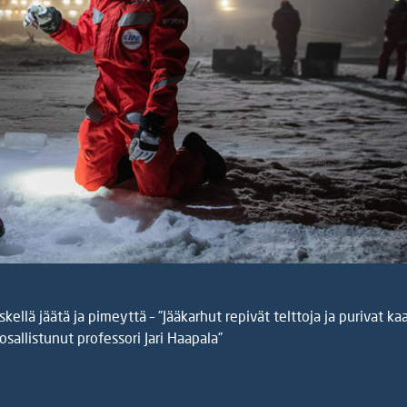
kellä jäätä ja pimeyttä – ”Jääkarhut repivät telttoja ja purivat kaa
allistunut professori Jari Haapala”