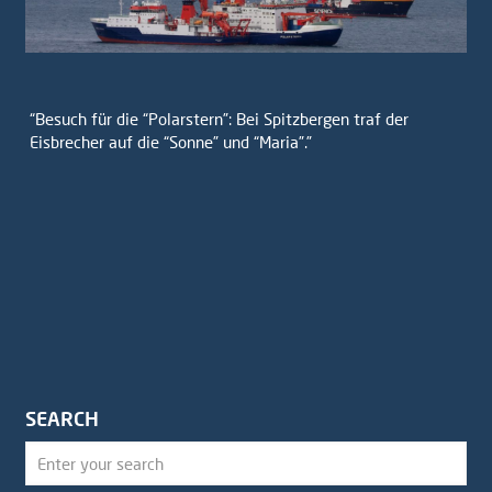
“Besuch für die “Polarstern”: Bei Spitzbergen traf der
Eisbrecher auf die “Sonne” und “Maria”.”
SEARCH